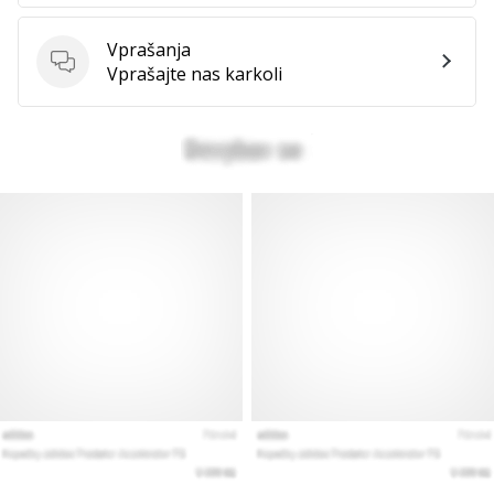
Prikaži
Vprašanja
vse
Vprašanja
Vprašajte nas karkoli
članke