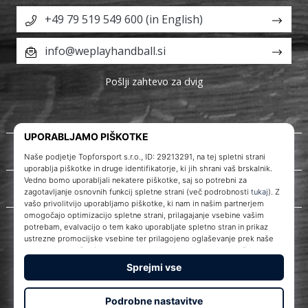
+49 79 519 549 600 (in English)
info@weplayhandball.si
Pošlji zahtevo za dvig
O nas
Storitve za stranke
WePlayHandball.si