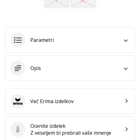
L
XL
Postani
ambasador/ka
naše
rokometne
znamke
Parametri
Si
rokometni/a
navdušenec/ka,
kot
Opis
smo
mi?
Pridruži
se
nam
Več Erima izdelkov
Erima
kot
brend
ambasador/ka.
Ocenite izdelek
Ocenite izdelek
Z veseljem bi prebrali vaše mnenje