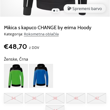
rokomentske
Spremeni barvo
copate
PUMA
Accelerate
NITRO
Mikica s kapuco CHANGE by erima Hoody
SQD
Kategorija:
Rokometna oblačila
5!
Odkrivaj
€48,70
tehnične
z DDV
novosti
in
Ženske,
Črna
ugotovi,
ali
se
splača…
25. 11. 2024
34
36
38
40
42
•
2 min. branja