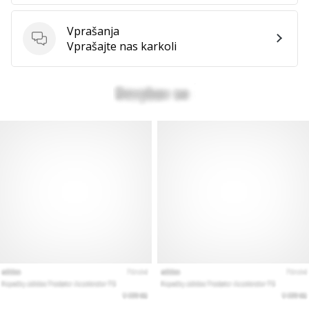
Prikaži
Vprašanja
vse
Vprašanja
Vprašajte nas karkoli
članke