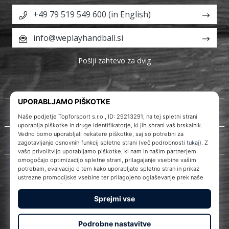
+49 79 519 549 600 (in English)
info@weplayhandball.si
Pošlji zahtevo za dvig
O nas
Storitve za stranke
WePlayHandball.si