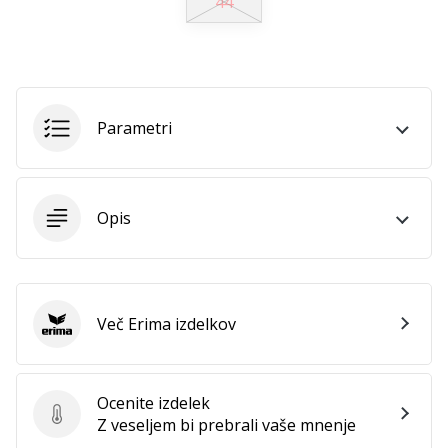
44
Postani
ambasador/ka
naše
rokometne
znamke
Parametri
Si
rokometni/a
navdušenec/ka,
kot
Opis
smo
mi?
Pridruži
se
nam
Več Erima izdelkov
Erima
kot
brend
ambasador/ka.
Ocenite izdelek
Ocenite izdelek
Z veseljem bi prebrali vaše mnenje