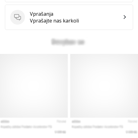
Prikaži
Vprašanja
vse
Vprašanja
Vprašajte nas karkoli
članke