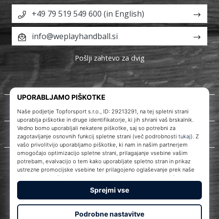
+49 79 519 549 600 (in English)
info@weplayhandball.si
Pošlji zahtevo za dvig
O nas
Storitve za stranke
WePlayHandball.si