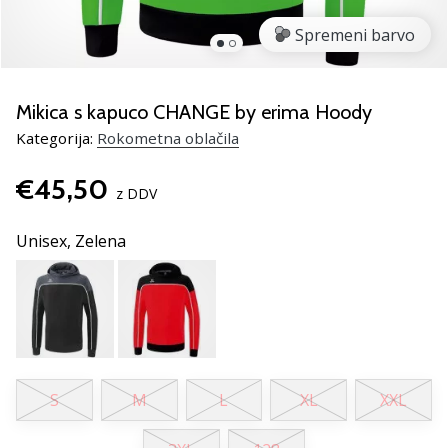
rokomentske
Spremeni barvo
copate
PUMA
Accelerate
NITRO
Mikica s kapuco CHANGE by erima Hoody
SQD
Kategorija:
Rokometna oblačila
5!
Odkrivaj
€45,50
tehnične
z DDV
novosti
in
Unisex,
Zelena
ugotovi,
ali
se
splača…
25. 11. 2024
S
M
L
XL
XXL
•
2 min. branja