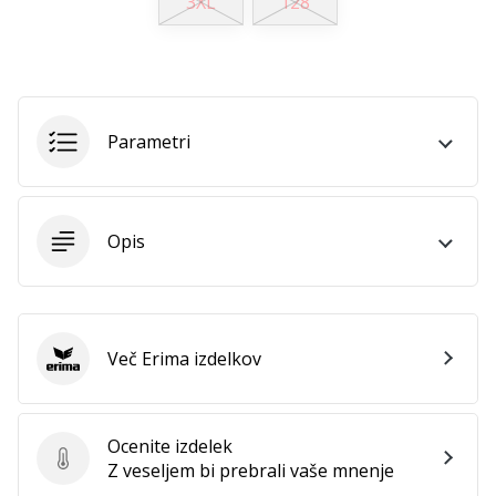
3XL
128
Postani
ambasador/ka
naše
rokometne
znamke
Parametri
Si
rokometni/a
navdušenec/ka,
kot
Opis
smo
mi?
Pridruži
se
nam
Več Erima izdelkov
Erima
kot
brend
ambasador/ka.
Ocenite izdelek
Ocenite izdelek
Z veseljem bi prebrali vaše mnenje