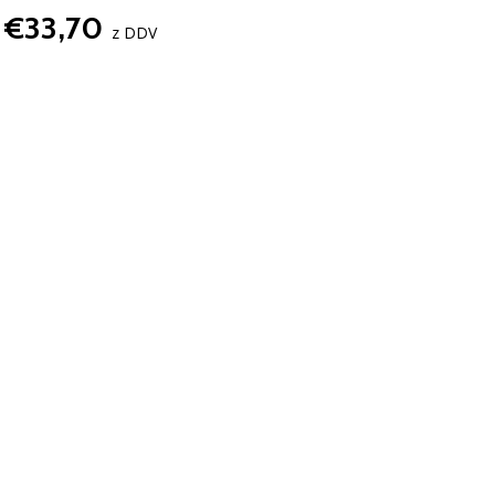
€33,70
z DDV