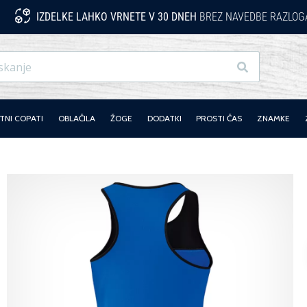
IZDELKE LAHKO VRNETE V 30 DNEH
BREZ NAVEDBE RAZLOG
Iskanje
NI COPATI
OBLAČILA
ŽOGE
DODATKI
PROSTI ČAS
ZNAMKE