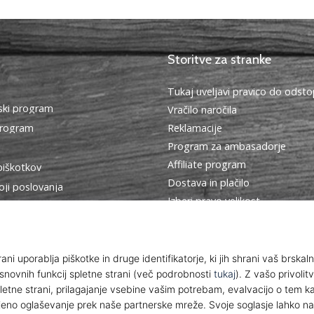
Storitve za stranke
Tukaj uveljavi pravico do ods
ki program
Vračilo naročila
program
Reklamacije
Program za ambasadorje
Affiliate program
piškotkov
Dostava in plačilo
oji poslovanja
Izberi pravo velikost
Kontakt
Pogosto zastavljena vprašanja
Politika zasebnosti