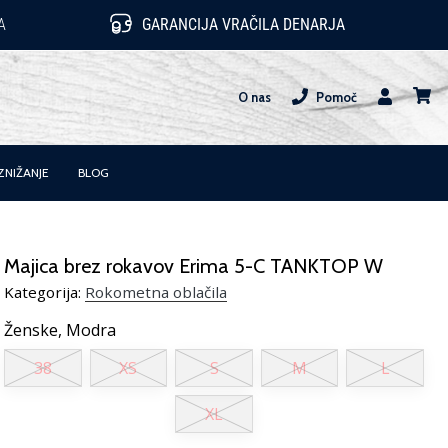
A
GARANCIJA VRAČILA DENARJA
O nas
Pomoč
Uporabnik
košari
ZNIŽANJE
BLOG
Majica brez rokavov Erima 5-C TANKTOP W
Kategorija:
Rokometna oblačila
Ženske,
Modra
38
XS
S
M
L
XL