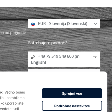
EUR - Slovenija (Slovenski)
topa od pogodbe
Potrebujete pomoč?
+49 79 519 549 600 (in
English)
info@weplayhandball.si