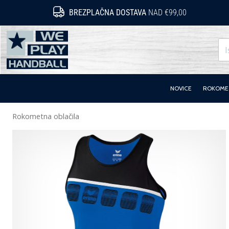
BREZPLAČNA DOSTAVA
NAD €99,00
WePlayHandball.si
NOVICE
ROKOMET
Rokometna oblačila