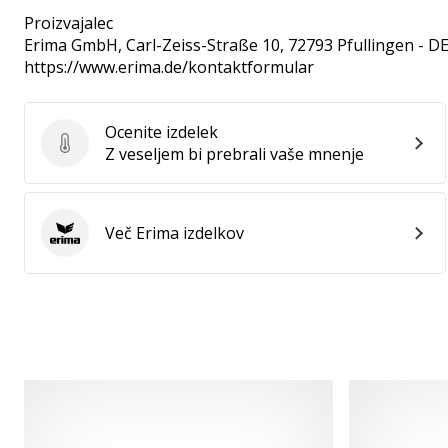
Proizvajalec
Erima GmbH
, Carl-Zeiss-Straße 10, 72793 Pfullingen - D
https://www.erima.de/kontaktformular
Ocenite izdelek
Ocenite izdelek
Z veseljem bi prebrali vaše mnenje
Več Erima izdelkov
Erima