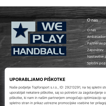
O nas
O nas
Ambasadors
Partnerski 
Zaposlitev
Nastavitve 
WePlayHandball.si
Splošni pog