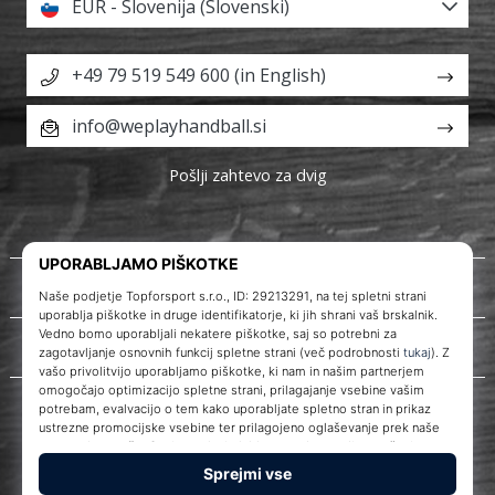
EUR - Slovenija (Slovenski)
+49 79 519 549 600 (in English)
info@weplayhandball.si
Pošlji zahtevo za dvig
O nas
Storitve za stranke