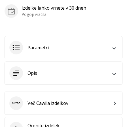
Prikaži
Izdelke lahko vrnete v 30 dneh
vse
Pogoji vračila
članke
Parametri
Opis
Več Cawila izdelkov
Cawila
Ocenite izdelek