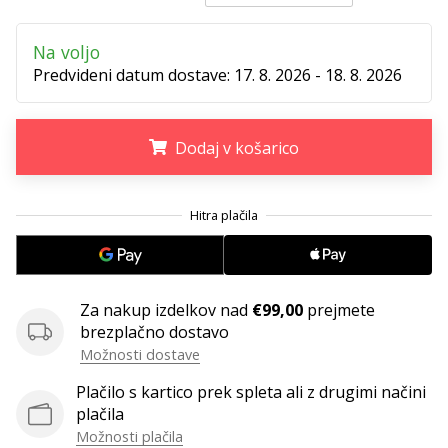
Postani
ambasador/ka
Na voljo
naše
Predvideni datum dostave:
17. 8. 2026 - 18. 8. 2026
rokometne
znamke
Si
Dodaj v košarico
rokometni/a
navdušenec/ka,
.
.
.
kot
smo
mi?
Pridruži
se
Za nakup izdelkov nad
€99,00
prejmete
nam
brezplačno dostavo
kot
Možnosti dostave
brend
ambasador/ka.
Plačilo s kartico prek spleta ali z drugimi načini
plačila
Možnosti plačila