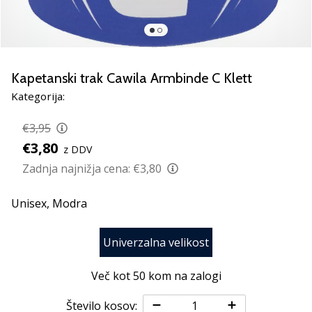
rokomentske
copate
PUMA
Accelerate
NITRO
Kapetanski trak Cawila Armbinde C Klett
SQD
Kategorija:
5!
Odkrivaj
€3,95
tehnične
€3,80
z DDV
novosti
in
Zadnja najnižja cena:
€3,80
ugotovi,
ali
Unisex,
Modra
se
splača…
Univerzalna velikost
25. 11. 2024
Več kot 50 kom na zalogi
•
2 min. branja
Število kosov: