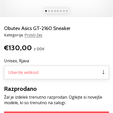
rokomentske
copate
PUMA
Accelerate
NITRO
Obutev Asics GT-2160 Sneaker
SQD
Kategorija:
Prosti čas
5!
Odkrivaj
€130,00
tehnične
z DDV
novosti
in
Unisex,
Rjava
ugotovi,
ali
Izberite velikost
se
splača…
Razprodano
Žal je izdelek trenutno razprodan. Oglejte si novejše
25. 11. 2024
modele, ki so trenutno na zalogi.
•
2 min. branja