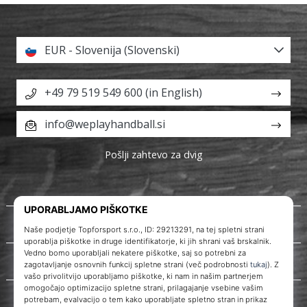
EUR - Slovenija (Slovenski)
+49 79 519 549 600 (in English)
info@weplayhandball.si
Pošlji zahtevo za dvig
O nas
Storitve za stranke