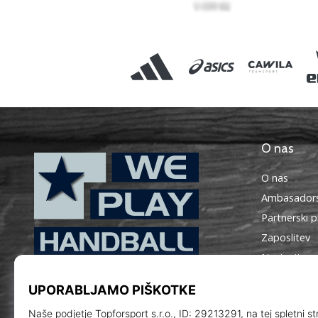
O nas
O nas
Ambasadors
Partnerski 
Zaposlitev
Nastavitve 
WePlayHandball.si
Splošni pog