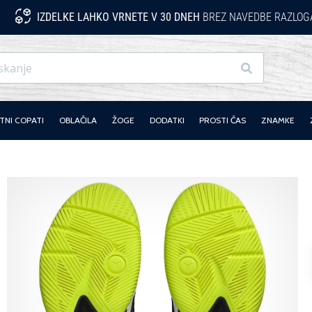
IZDELKE LAHKO VRNETE V 30 DNEH
BREZ NAVEDBE RAZLOG
Iskanje
NI COPATI
OBLAČILA
ŽOGE
DODATKI
PROSTI ČAS
ZNAMKE