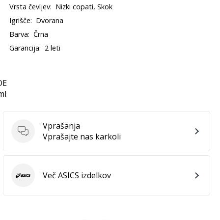
Vrsta čevljev:
Nizki copati, Skok
Igrišče:
Dvorana
Barva:
Črna
Garancija:
2 leti
DE
ml
Vprašanja
Vprašanja
Vprašajte nas karkoli
Več ASICS izdelkov
ASICS