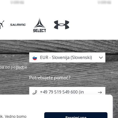
EUR - Slovenija (Slovenski)
topa od pogodbe
Potrebujete pomoč?
+49 79 519 549 600 (in
English)
info@weplayhandball.si