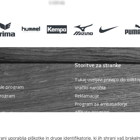
Storitve za stranke
Tukaj uveljavi pravico do ods
ki program
Vračilo naročila
program
Reklamacije
Program za ambasadorje
Affiliate program
piškotkov
Dostava in plačilo
oji poslovanja
Izberi pravo velikost
Kontakt