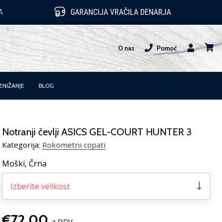
A
GARANCIJA VRAČILA DENARJA
O nas
Pomoč
Uporabnik
košari
ZNIŽANJE
BLOG
Notranji čevlji ASICS GEL-COURT HUNTER 3
Kategorija:
Rokometni copati
Moški,
Črna
Izberite velikost
€72,00
z DDV