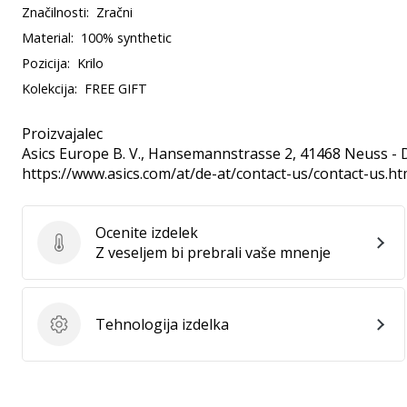
Značilnosti:
Zračni
Material:
100% synthetic
Pozicija:
Krilo
Kolekcija:
FREE GIFT
Proizvajalec
Asics Europe B. V.
, Hansemannstrasse 2, 41468 Neuss - 
https://www.asics.com/at/de-at/contact-us/contact-us.ht
Ocenite izdelek
Ocenite izdelek
Z veseljem bi prebrali vaše mnenje
Tehnologija izdelka
Tehnologija izdelka