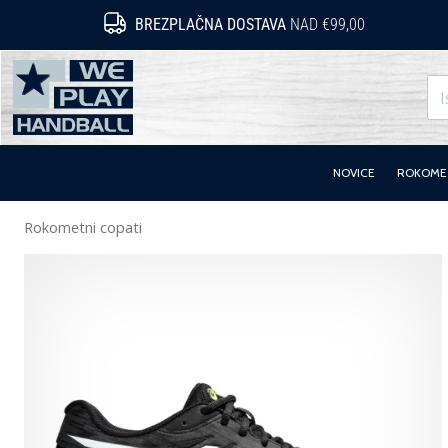
BREZPLAČNA DOSTAVA
NAD €99,00
WePlayHandball.si
NOVICE
ROKOMET
Rokometni copati