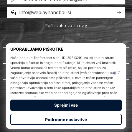
info@weplayhandball.si
Pošlji zahtevo za dvig
O nas
Storitve za stranke
WePlayHandball.si
© 2010 – 2026
WePlayHandball.si