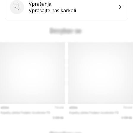
Vprašanja
Prikaži
Vprašanja
Vprašajte nas karkoli
vse
članke