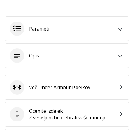
Postani
ambasador/ka
naše
rokometne
Parametri
znamke
Si
rokometni/a
Opis
navdušenec/ka,
kot
smo
mi?
Pridruži
Več Under Armour izdelkov
se
Under Armour
nam
kot
brend
Ocenite izdelek
ambasador/ka.
Ocenite izdelek
Z veseljem bi prebrali vaše mnenje