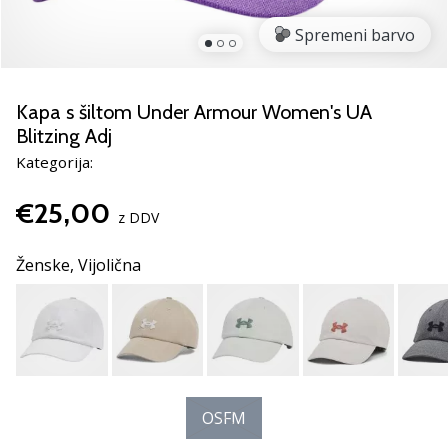
rokomentske
Spremeni barvo
copate
PUMA
Accelerate
NITRO
Kapa s šiltom Under Armour Women's UA
SQD
Blitzing Adj
5!
Kategorija:
Odkrivaj
tehnične
€25,00
novosti
z DDV
in
ugotovi,
Ženske,
Vijolična
ali
se
splača…
25. 11. 2024
•
OSFM
2 min. branja