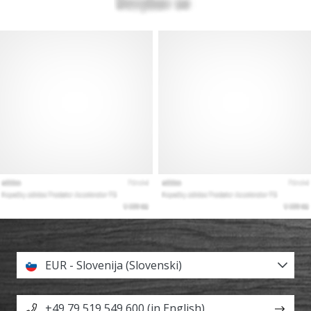
EUR - Slovenija (Slovenski)
+49 79 519 549 600 (in English)